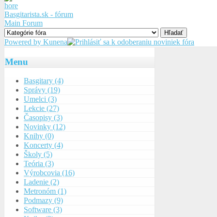
Basgitarista.sk - fórum
Main Forum
Powered by
Kunena
Menu
Basgitary (4)
Správy (19)
Umelci (3)
Lekcie (27)
Časopisy (3)
Novinky (12)
Knihy (0)
Koncerty (4)
Školy (5)
Teória (3)
Výrobcovia (16)
Ladenie (2)
Metronóm (1)
Podmazy (9)
Software (3)