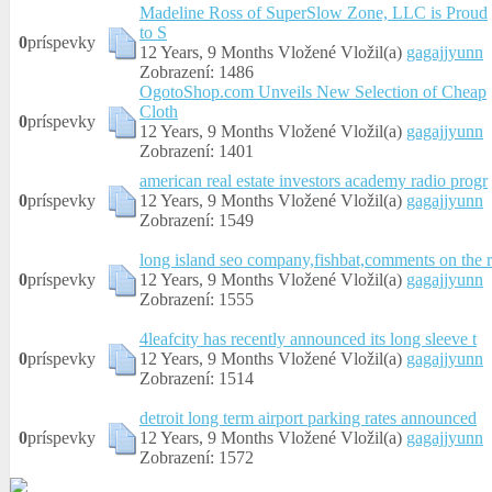
Madeline Ross of SuperSlow Zone, LLC is Proud
to S
0
príspevky
12 Years, 9 Months Vložené
Vložil(a)
gagajjyunn
Zobrazení: 1486
OgotoShop.com Unveils New Selection of Cheap
Cloth
0
príspevky
12 Years, 9 Months Vložené
Vložil(a)
gagajjyunn
Zobrazení: 1401
american real estate investors academy radio progr
0
príspevky
12 Years, 9 Months Vložené
Vložil(a)
gagajjyunn
Zobrazení: 1549
long island seo company,fishbat,comments on the r
0
príspevky
12 Years, 9 Months Vložené
Vložil(a)
gagajjyunn
Zobrazení: 1555
4leafcity has recently announced its long sleeve t
0
príspevky
12 Years, 9 Months Vložené
Vložil(a)
gagajjyunn
Zobrazení: 1514
detroit long term airport parking rates announced
0
príspevky
12 Years, 9 Months Vložené
Vložil(a)
gagajjyunn
Zobrazení: 1572