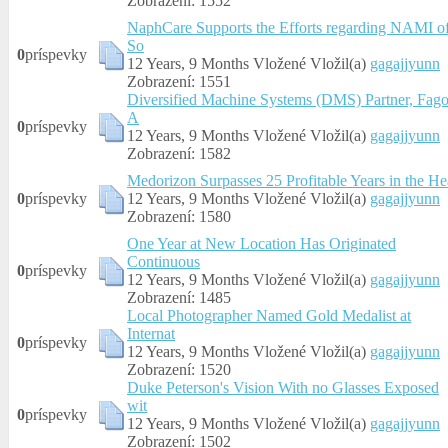
Zobrazení: 1552
NaphCare Supports the Efforts regarding NAMI o
So
0
príspevky
12 Years, 9 Months Vložené
Vložil(a)
gagajjyunn
Zobrazení: 1551
Diversified Machine Systems (DMS) Partner, Fago
A
0
príspevky
12 Years, 9 Months Vložené
Vložil(a)
gagajjyunn
Zobrazení: 1582
Medorizon Surpasses 25 Profitable Years in the He
0
príspevky
12 Years, 9 Months Vložené
Vložil(a)
gagajjyunn
Zobrazení: 1580
One Year at New Location Has Originated
Continuous
0
príspevky
12 Years, 9 Months Vložené
Vložil(a)
gagajjyunn
Zobrazení: 1485
Local Photographer Named Gold Medalist at
Internat
0
príspevky
12 Years, 9 Months Vložené
Vložil(a)
gagajjyunn
Zobrazení: 1520
Duke Peterson's Vision With no Glasses Exposed
wit
0
príspevky
12 Years, 9 Months Vložené
Vložil(a)
gagajjyunn
Zobrazení: 1502