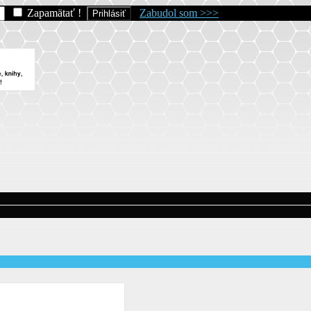
Zapamätať !
Zabudol som >>>