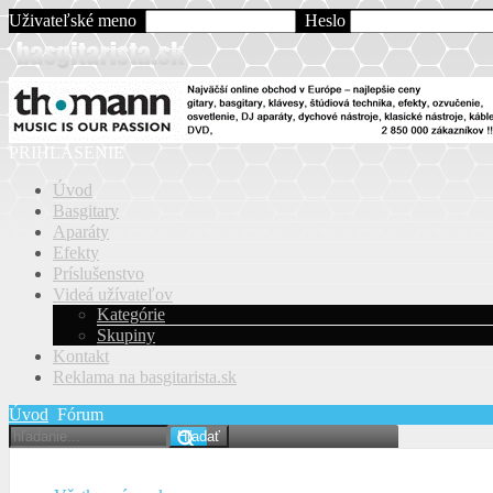
Uživateľské meno
Heslo
PRIHLÁSENIE
Úvod
Basgitary
Aparáty
Efekty
Príslušenstvo
Videá užívateľov
Kategórie
Skupiny
Kontakt
Reklama na basgitarista.sk
Úvod
Fórum