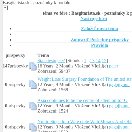
Basgitarista.sk - poznámky k portálu
téma vo fóre :
Basgitarista.sk - poznámky k 
Nástroje fóra
Založiť novú tému
Zobraziť Posledné príspevky
Pravidla
príspevky
Téma
Stale testujete?
[Stránka:
1
...
13
,
14
,
15
]
147
príspevky
16 Years, 2 Months Vložené
Vložil(a)
peter
Zobrazení: 59437
Weight Loss Surgery Foundation of The united sta
0
príspevky
12 Years, 9 Months Vložené
Vložil(a)
gagajjyunn
Zobrazení: 1568
Asia continues to be the centre of attention for O
0
príspevky
12 Years, 9 Months Vložené
Vložil(a)
gagajjyunn
Zobrazení: 1524
Nutrie Steps Into Wire crate With Moraes And Obli
0
príspevky
12 Years, 9 Months Vložené
Vložil(a)
gagajjyunn