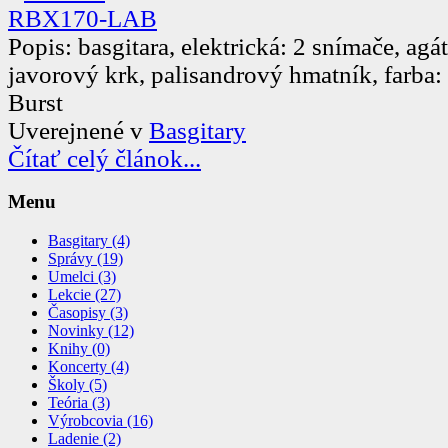
Popis: basgitara, elektrická: 2 snímače, agát
javorový krk, palisandrový hmatník, farba
Burst
Uverejnené v
Basgitary
Čítať celý článok...
Menu
Basgitary (4)
Správy (19)
Umelci (3)
Lekcie (27)
Časopisy (3)
Novinky (12)
Knihy (0)
Koncerty (4)
Školy (5)
Teória (3)
Výrobcovia (16)
Ladenie (2)