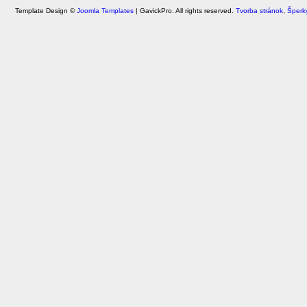
Template Design ©
Joomla Templates
| GavickPro. All rights reserved.
Tvorba stránok
,
Šperk