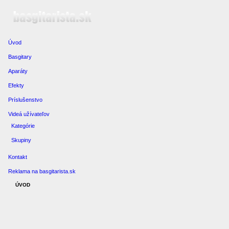
Úvod
Basgitary
Aparáty
Efekty
Príslušenstvo
Videá užívateľov
Kategórie
Skupiny
Kontakt
Reklama na basgitarista.sk
ÚVOD