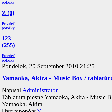
položky...
Z (0)
Prezrieť
položky...
123
(255)
Prezrieť
položky...
Pondelok, 20 September 2010 21:25
Yamaoka, Akira - Music Box / tablatúr
Napísal
Administrator
Tablatúra piesne Yamaoka, Akira - Music 
Yamaoka, Akira
Uverejnené v
Y