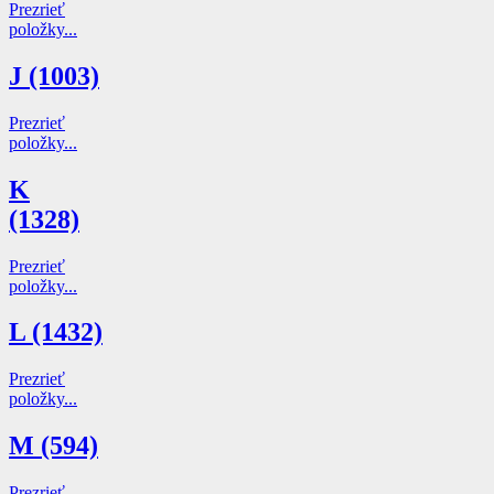
Prezrieť
položky...
J (1003)
Prezrieť
položky...
K
(1328)
Prezrieť
položky...
L (1432)
Prezrieť
položky...
M (594)
Prezrieť