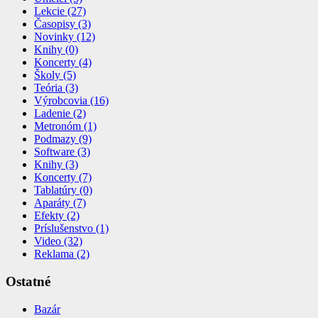
Lekcie (27)
Časopisy (3)
Novinky (12)
Knihy (0)
Koncerty (4)
Školy (5)
Teória (3)
Výrobcovia (16)
Ladenie (2)
Metronóm (1)
Podmazy (9)
Software (3)
Knihy (3)
Koncerty (7)
Tablatúry (0)
Aparáty (7)
Efekty (2)
Príslušenstvo (1)
Video (32)
Reklama (2)
Ostatné
Bazár