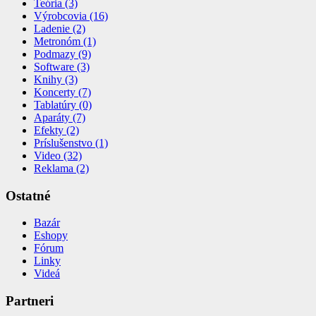
Teória (3)
Výrobcovia (16)
Ladenie (2)
Metronóm (1)
Podmazy (9)
Software (3)
Knihy (3)
Koncerty (7)
Tablatúry (0)
Aparáty (7)
Efekty (2)
Príslušenstvo (1)
Video (32)
Reklama (2)
Ostatné
Bazár
Eshopy
Fórum
Linky
Videá
Partneri