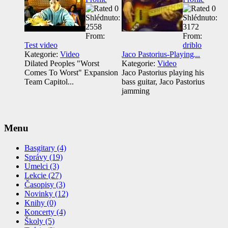
Shlédnuto:
Shlédnuto:
2558
3172
From:
From:
Test video
driblo
Kategorie:
Video
Jaco Pastorius-Playing...
Dilated Peoples "Worst
Kategorie:
Video
Comes To Worst" Expansion
Jaco Pastorius playing his
Team Capitol...
bass guitar, Jaco Pastorius
jamming
Menu
Basgitary (4)
Správy (19)
Umelci (3)
Lekcie (27)
Časopisy (3)
Novinky (12)
Knihy (0)
Koncerty (4)
Školy (5)