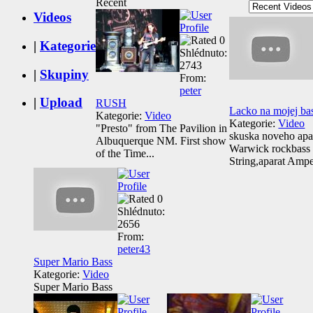
Recent
Videos
|
Kategorie
Shlédnuto:
2743
|
Skupiny
From:
peter
|
Upload
RUSH
Lacko na mojej ba
Kategorie:
Video
Kategorie:
Video
"Presto" from The Pavilion in
skuska noveho apar
Albuquerque NM. First show
Warwick rockbass
of the Time...
String,aparat Amp
Shlédnuto:
2656
From:
peter43
Super Mario Bass
Kategorie:
Video
Super Mario Bass