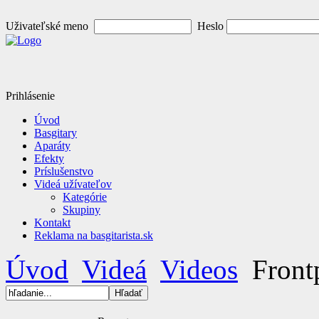
Uživateľské meno
Heslo
Prihlásenie
Úvod
Basgitary
Aparáty
Efekty
Príslušenstvo
Videá užívateľov
Kategórie
Skupiny
Kontakt
Reklama na basgitarista.sk
Úvod
Videá
Videos
Front